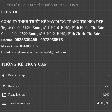
6 YẾU TỐ PHONG THỦY CẦN THIẾT CHO CĂN NHÀ BẠN
LIÊN HỆ
CÔNG TY TNHH THIẾT KẾ XÂY DỰNG TRANG TRÍ NHÀ ĐẸP
Trụ sở chính:
64/24 Đường số 4, KP. 6, P. Hiệp Bình Phước, Thủ Đức
Chi nhánh:
27/20 Đường số 6, KP. 2, P. Hiệp Bình Chánh, Thủ Đức
0933339466 - 0978938578
Hotline:
Mã số thuế:
0314086216
Email:
congtysonsuachuanhadep@gmail.com
THỐNG KÊ TRUY CẬP
Đang truy cập
7
259
Hôm nay
Tháng hiện tại
4,109
Tổng lượt truy cập
4,809,095