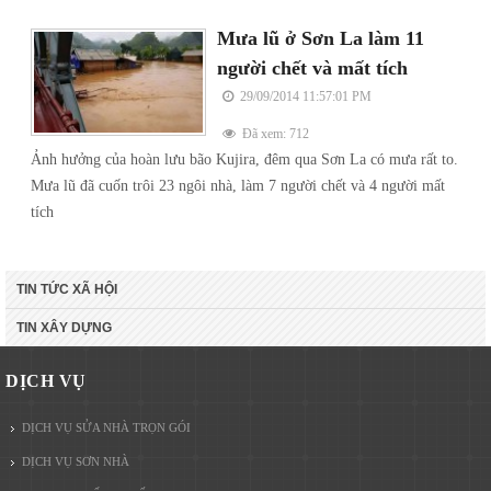
Mưa lũ ở Sơn La làm 11
người chết và mất tích
29/09/2014 11:57:01 PM
Đã xem: 712
Ảnh hưởng của hoàn lưu bão Kujira, đêm qua Sơn La có mưa rất to.
Mưa lũ đã cuốn trôi 23 ngôi nhà, làm 7 người chết và 4 người mất
tích
TIN TỨC XÃ HỘI
TIN XÂY DỰNG
DỊCH VỤ
DỊCH VỤ SỬA NHÀ TRỌN GÓI
DỊCH VỤ SƠN NHÀ