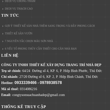
DỊCH VỤ CHỐNG THẤM
DỊCH VỤ THẠCH CAO
TIN TỨC
GỢI Ý THIẾT KẾ SÀN NHÀ THÊM SANG TRỌNG VÀ ĐẦY PHONG CÁCH
THIẾT KẾ SÂN VƯỜN
7 NGUYÊN TẮC CHỌN MÀU SƠN NHÀ
6 YẾU TỐ PHONG THỦY CẦN THIẾT CHO CĂN NHÀ BẠN
LIÊN HỆ
CÔNG TY TNHH THIẾT KẾ XÂY DỰNG TRANG TRÍ NHÀ ĐẸP
Trụ sở chính:
64/24 Đường số 4, KP. 6, P. Hiệp Bình Phước, Thủ Đức
Chi nhánh:
27/20 Đường số 6, KP. 2, P. Hiệp Bình Chánh, Thủ Đức
0933339466 - 0978938578
Hotline:
Mã số thuế:
0314086216
Email:
congtysonsuachuanhadep@gmail.com
THỐNG KÊ TRUY CẬP