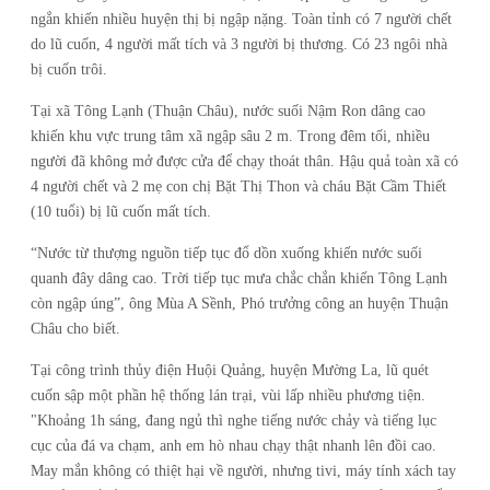
ngắn khiến nhiều huyện thị bị ngập nặng. Toàn tỉnh có
7 người chết
do lũ cuốn, 4 người mất tích và 3 người bị thương. Có 23 ngôi nhà
bị cuốn trôi.
Tại xã Tông Lạnh (Thuận Châu), nước suối Nậm Ron dâng cao
khiến khu vực trung tâm xã ngập sâu 2 m. Trong đêm tối, nhiều
người đã không mở được cửa để chạy thoát thân. Hậu quả toàn xã có
4 người chết và 2 mẹ con chị
Bặt Thị Thon và cháu Bặt Cầm Thiết
(10 tuổi) bị lũ cuốn mất tích.
“Nước từ thượng nguồn tiếp tục đổ dồn xuống khiến nước suối
quanh đây dâng cao. Trời tiếp tục mưa chắc chắn khiến Tông Lạnh
còn ngập úng”, ông Mùa A Sềnh, Phó trưởng công an huyện Thuận
Châu cho biết.
Tại công trình thủy điện Huội Quảng, huyện Mường La, lũ quét
cuốn sập một phần hệ thống lán trại, vùi lấp nhiều phương tiện.
"Khoảng 1h sáng, đang ngủ thì nghe tiếng nước chảy và tiếng lục
cục của đá va chạm, anh em hò nhau chạy thật nhanh lên đồi cao.
May mắn không có thiệt hại về người, nhưng tivi, máy tính xách tay