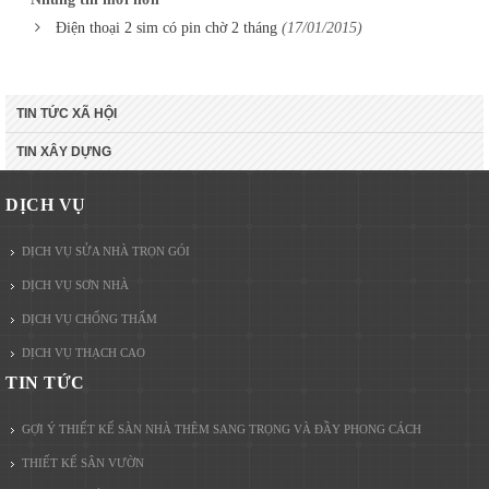
Điện thoại 2 sim có pin chờ 2 tháng
(17/01/2015)
TIN TỨC XÃ HỘI
TIN XÂY DỰNG
DỊCH VỤ
DỊCH VỤ SỬA NHÀ TRỌN GÓI
DỊCH VỤ SƠN NHÀ
DỊCH VỤ CHỐNG THẤM
DỊCH VỤ THẠCH CAO
TIN TỨC
GỢI Ý THIẾT KẾ SÀN NHÀ THÊM SANG TRỌNG VÀ ĐẦY PHONG CÁCH
THIẾT KẾ SÂN VƯỜN