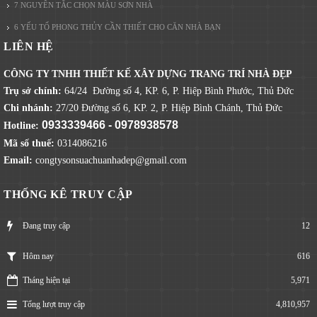
7 NGUYÊN TẮC CHỌN MÀU SƠN NHÀ
6 YẾU TỐ PHONG THỦY CẦN THIẾT CHO CĂN NHÀ BẠN
LIÊN HỆ
CÔNG TY TNHH THIẾT KẾ XÂY DỰNG TRANG TRÍ NHÀ ĐẸP
Trụ sở chính:
64/24 Đường số 4, KP. 6, P. Hiệp Bình Phước, Thủ Đức
Chi nhánh:
27/20 Đường số 6, KP. 2, P. Hiệp Bình Chánh, Thủ Đức
0933339466 - 0978938578
Hotline:
Mã số thuế:
0314086216
Email:
congtysonsuachuanhadep@gmail.com
THỐNG KÊ TRUY CẬP
Đang truy cập
12
616
Hôm nay
Tháng hiện tại
5,971
Tổng lượt truy cập
4,810,957