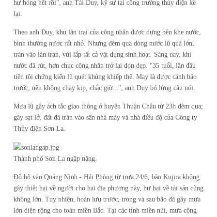
hư hỏng hết rồi", anh Tài Duy, kỹ sư tại công trường thủy điện kể
lại.
Theo anh Duy, khu lán trại của công nhân được dựng bên khe nước,
bình thường nước rất nhỏ. Nhưng đêm qua dòng nước lũ quá lớn,
tràn vào lán trạn, vùi lấp tất cả vật dụng sinh hoạt.
Sáng nay, khi
nước đã rút, hơn chục công nhân trở lại dọn dẹp.
"35 tuổi, lần đầu
tiên tôi chứng kiến lũ quét khủng khiếp thế. May là được cảnh báo
trước, nếu không chạy kịp, chắc giờ...", anh Duy bỏ lửng câu nói.
Mưa lũ gây ách tắc giao thông ở huyện Thuận Châu từ 23h đêm qua;
gây sạt lở, đất đá tràn vào sân nhà máy và nhà điều độ của Công ty
Thủy điện Sơn La.
Thành phố Sơn La ngập nặng.
Đổ bộ vào Quảng Ninh - Hải Phòng từ trưa 24/6, bão Kujira không
gây thiệt hại về người cho hai địa phương này, hư hại về tài sản cũng
không lớn. Tuy nhiên, hoàn lưu trước, trong và sau bão đã gây mưa
lớn diện rộng cho toàn miền Bắc. Tại các tỉnh miền núi, mưa cộng